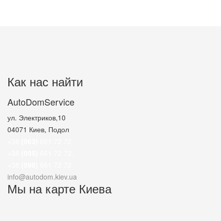
Как нас найти
AutoDomService
ул. Электриков,10
04071
Киев, Подол
+38
(063)
661 72 72
,
+38
(095)
661 72 72
,
+38
(098)
661 72 72
info@autodom.kiev.ua
Мы на карте Киева