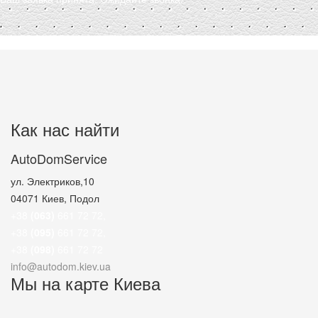
Как нас найти
AutoDomService
ул. Электриков,10
04071
Киев, Подол
+38
(063)
661 72 72
,
+38
(095)
661 72 72
,
+38
(098)
661 72 72
info@autodom.kiev.ua
Мы на карте Киева