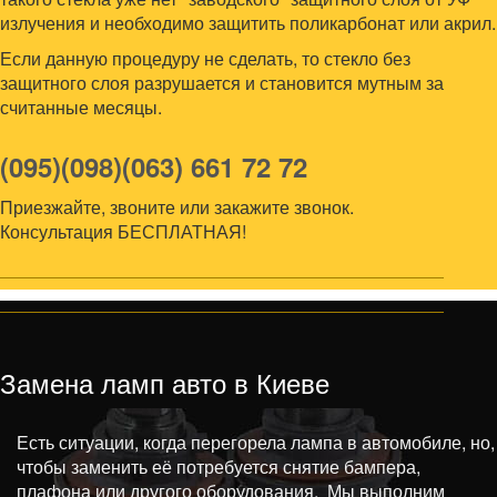
излучения и необходимо защитить поликарбонат или акрил.
Если данную процедуру не сделать, то стекло без
защитного слоя разрушается и становится мутным за
считанные месяцы.
(095)
(098)
(063)
661 72 72
Приезжайте, звоните или закажите звонок.
Консультация БЕСПЛАТНАЯ!
Замена ламп авто в Киеве
Есть ситуации, когда перегорела лампа в автомобиле, но,
чтобы заменить её потребуется снятие бампера,
плафона или другого оборудования. Мы выполним