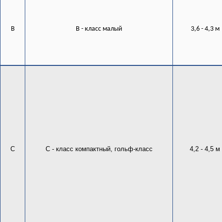
B
В - класс малый
3,6 - 4,3 м
C
С - класс компактный, гольф-класс
4,2 - 4,5 м