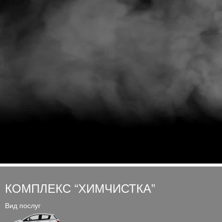
КОМПЛЕКС “ХИМЧИСТКА”
Вид послуг