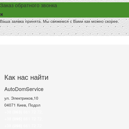
Заказ обратного звонка
Ваша заявка принята. Мы свяжемся с Вами как можно скорее.
Как нас найти
AutoDomService
ул. Электриков,10
04071
Киев, Подол
+38
(063)
661 72 72
,
+38
(095)
661 72 72
,
+38
(098)
661 72 72