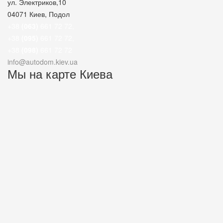
ул. Электриков,10
04071
Киев, Подол
+38
(063)
661 72 72
,
+38
(095)
661 72 72
,
+38
(098)
661 72 72
info@autodom.kiev.ua
Мы на карте Киева